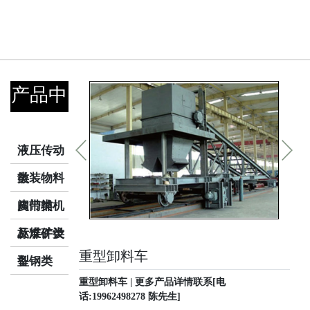
产品中
心
液压传动
类
散装物料
阀门类
皮带辅机
及煤矿设
标准件类
重型卸料车
备
型钢类
重型卸料车 | 更多产品详情联系[电
话:19962498278 陈先生]