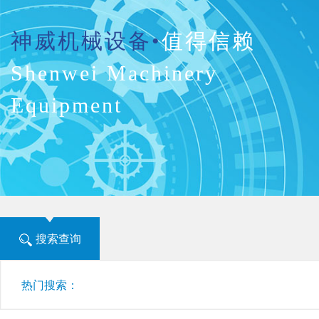
神威机械设备•
值得信赖
Shenwei Machinery
Equipment
搜索查询
热门搜索：